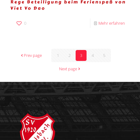
Rege Beteiligung beim Ferienspaß von
Viet Vo Dao
0
Mehr erfahren
Prev page
1
2
3
4
5
Next page