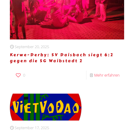
September 20, 2025
Kerwe-Derby: SV Daisbach siegt 6:2
gegen die SG Waibstadt 2
0
Mehr erfahren
September 17, 2025