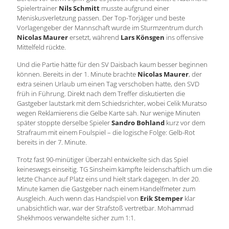
Spielertrainer
Nils Schmitt
musste aufgrund einer
Meniskusverletzung passen. Der Top-Torjäger und beste
Vorlagengeber der Mannschaft wurde im Sturmzentrum durch
Nicolas Maurer
ersetzt, während
Lars Könsgen
ins offensive
Mittelfeld rückte.
Und die Partie hätte für den SV Daisbach kaum besser beginnen
können. Bereits in der 1. Minute brachte
Nicolas Maurer
, der
extra seinen Urlaub um einen Tag verschoben hatte, den SVD
früh in Führung. Direkt nach dem Treffer diskutierten die
Gastgeber lautstark mit dem Schiedsrichter, wobei Celik Muratso
wegen Reklamierens die Gelbe Karte sah. Nur wenige Minuten
später stoppte derselbe Spieler
Sandro Bohland
kurz vor dem
Strafraum mit einem Foulspiel – die logische Folge: Gelb-Rot
bereits in der 7. Minute.
Trotz fast 90-minütiger Überzahl entwickelte sich das Spiel
keineswegs einseitig. TG Sinsheim kämpfte leidenschaftlich um die
letzte Chance auf Platz eins und hielt stark dagegen. In der 20.
Minute kamen die Gastgeber nach einem Handelfmeter zum
Ausgleich. Auch wenn das Handspiel von
Erik Stemper
klar
unabsichtlich war, war der Strafstoß vertretbar. Mohammad
Shekhmoos verwandelte sicher zum 1:1.