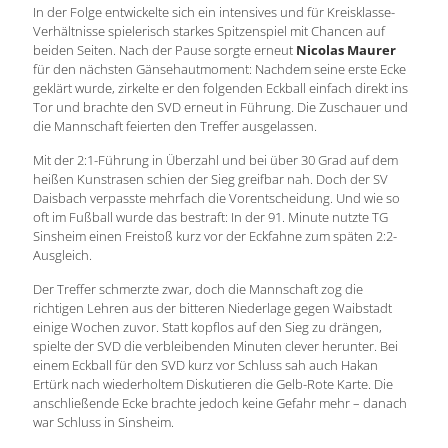
In der Folge entwickelte sich ein intensives und für Kreisklasse-
Verhältnisse spielerisch starkes Spitzenspiel mit Chancen auf
beiden Seiten. Nach der Pause sorgte erneut
Nicolas Maurer
für den nächsten Gänsehautmoment: Nachdem seine erste Ecke
geklärt wurde, zirkelte er den folgenden Eckball einfach direkt ins
Tor und brachte den SVD erneut in Führung. Die Zuschauer und
die Mannschaft feierten den Treffer ausgelassen.
Mit der 2:1-Führung in Überzahl und bei über 30 Grad auf dem
heißen Kunstrasen schien der Sieg greifbar nah. Doch der SV
Daisbach verpasste mehrfach die Vorentscheidung. Und wie so
oft im Fußball wurde das bestraft: In der 91. Minute nutzte TG
Sinsheim einen Freistoß kurz vor der Eckfahne zum späten 2:2-
Ausgleich.
Der Treffer schmerzte zwar, doch die Mannschaft zog die
richtigen Lehren aus der bitteren Niederlage gegen Waibstadt
einige Wochen zuvor. Statt kopflos auf den Sieg zu drängen,
spielte der SVD die verbleibenden Minuten clever herunter. Bei
einem Eckball für den SVD kurz vor Schluss sah auch Hakan
Ertürk nach wiederholtem Diskutieren die Gelb-Rote Karte. Die
anschließende Ecke brachte jedoch keine Gefahr mehr – danach
war Schluss in Sinsheim.