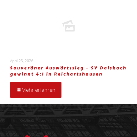
April 25, 2026
Souveräner Auswärtssieg – SV Daisbach
gewinnt 4:1 in Reichartshausen
Mehr erfahren